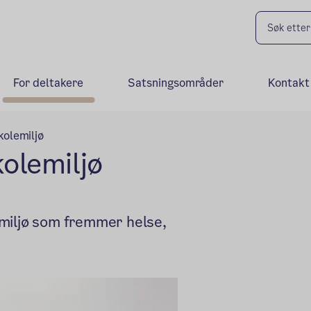
For deltakere
Satsningsområder
Kontakt
skolemiljø
kolemiljø
lemiljø som fremmer helse,