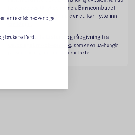
Barneombudet
henvende deg til fylkesmannen.
har en egen mal/skjema der du kan fylle inn
oen er teknisk nødvendige,
din klage.
Du kan også få bistand og rådgivning fra
 og brukeradferd.
Oslos eget mobbeombud,
som er en uavhengig
person barn og foreldre kan kontakte.