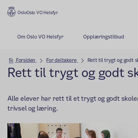
Oslo VO Helsfyr
Om Oslo VO Helsfyr
Opplæringstilbud
Hovedseksjon
Forsiden
For deltakere
Rett til trygt og godt 
Rett til trygt og godt s
Alle elever har rett til et trygt og godt sko
trivsel og læring.