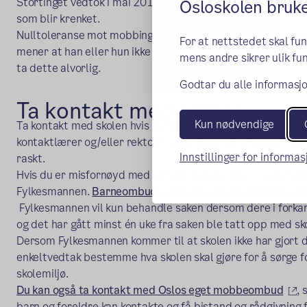
Stortinget vedtok i mai 2017 endringer i opplæringsloven f
Osloskolen bruk
som blir krenket.
Nulltoleranse mot mobbing, vold, diskriminering og trakass
For at nettstedet skal fu
mener at han eller hun ikke har det bra på skolen, skal re
mens andre sikrer ulik fun
ta dette alvorlig.
Godtar du alle informasjo
Ta kontakt med skolen
Kun nødvendige
Ta kontakt med skolen hvis barnet ditt ikke er fornøyd me
kontaktlærer og/eller rektor. Du kan ringe eller sende e-pos
Innstillinger for informa
raskt.
Hvis du er misfornøyd med skolens behandling av saken, k
Fylkesmannen.
Barneombudet har en egen mal/skjema der d
(ekstern lenke)
Fylkesmannen vil kun behandle saken dersom dere i forkan
og det har gått minst én uke fra saken ble tatt opp med sk
Dersom Fylkesmannen kommer til at skolen ikke har gjort d
enkeltvedtak bestemme hva skolen skal gjøre for å sørge fo
skolemiljø.
(e
Du kan også ta kontakt med Oslos eget mobbeombud
,
barn og foreldre kan kontakte og få bistand og rådgivning f