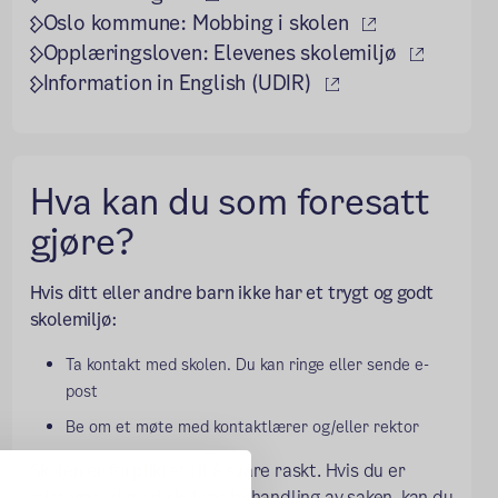
(ekstern lenk
Oslo kommune: Mobbing i skolen
(ekstern
Opplæringsloven: Elevenes skolemiljø
(ekstern lenke)
Information in English (UDIR)
Hva kan du som foresatt
gjøre?
Hvis ditt eller andre barn ikke har et trygt og godt
skolemiljø:
Ta kontakt med skolen. Du kan ringe eller sende e-
post
Be om et møte med kontaktlærer og/eller rektor
Skolen er forpliktet til å svare raskt. Hvis du er
misfornøyd med skolens behandling av saken, kan du