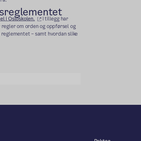
nsreglementet
(ekstern lenke)
l i Osloskolen.
I tillegg har
 regler om orden og oppførsel og
 reglementet – samt hvordan slike