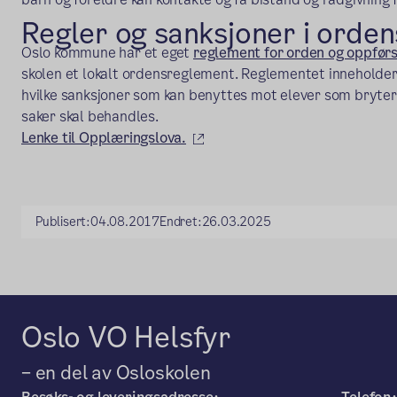
Regler og sanksjoner i orde
Oslo kommune har et eget
reglement for orden og oppførse
skolen et lokalt ordensreglement. Reglementet inneholder
hvilke sanksjoner som kan benyttes mot elever som bryter
saker skal behandles.
(ekstern lenke)
Lenke til Opplæringslova.
Publisert:
04.08.2017
Endret:
26.03.2025
Oslo VO Helsfyr
– en del av Osloskolen