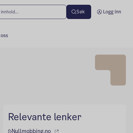
Søk
Logg inn
 oss
Relevante lenker
(ekstern lenke)
Nullmobbing.no