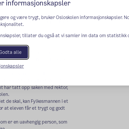
or å styrke rettighetene til elever
er informasjonskapsler
ering er nå lovfestet. Hvis en elev
ngere og være trygt, bruker Osloskolen informasjonskapsler. N
ktor og andre som jobber på skolen
ksjonalitet.
nskapsler, tillater du også at vi samler inn data om statistikk
Godta alle
d skolemiljøet. Be om et møte med
t. Skolen er forpliktet til å svare
sjonskapsler
an du henvende deg til
u kan fylle inn din klage.
t har tatt opp saken med rektor,
olen.
et de skal, kan Fylkesmannen i et
r at eleven får et trygt og godt
kstern lenke)
 som er en uavhengig person, som
ra.