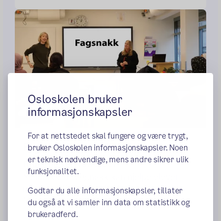
Osloskolen bruker
informasjonskapsler
For at nettstedet skal fungere og være trygt,
Fagsnakk - metodikk for bedre
bruker Osloskolen informasjonskapsler. Noen
er teknisk nødvendige, mens andre sikrer ulik
muntlig deltakelse.
funksjonalitet.
Metodikken Fagsnakk kan hjelpe elever
med muntlig deltakelse i yrkesfag.
Godtar du alle informasjonskapsler, tillater
Metodikken er utviklet av lærerne Hanne-
du også at vi samler inn data om statistikk og
Live...
brukeradferd.