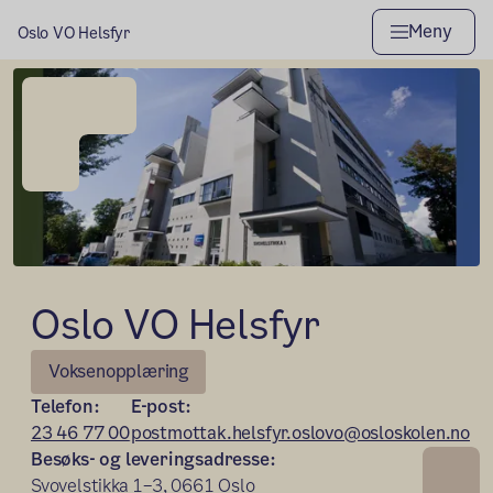
Meny
Oslo VO Helsfyr
Oslo VO Helsfyr
Voksenopplæring
Telefon:
E-post:
23 46 77 00
postmottak.helsfyr.oslovo@osloskolen.no
Besøks- og leveringsadresse:
Svovelstikka 1–3, 0661 Oslo