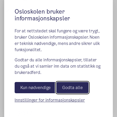
Osloskolen bruker
Mai 2027
informasjonskapsler
To. 06.05
Kristi Himmelfartsdag
For at nettstedet skal fungere og være trygt,
bruker Osloskolen informasjonskapsler. Noen
Legg til kalender
er teknisk nødvendige, mens andre sikrer ulik
funksjonalitet.
Fr. 07.05
Godtar du alle informasjonskapsler, tillater
Fridag
du også at vi samler inn data om statistikk og
Legg til kalender
brukeradferd.
Ma. 17.05
Kun nødvendige
Godta alle
Grunnlovsdag/2. pinsedag
Innstillinger for informasjonskapsler
Legg til kalender
Juni 2027