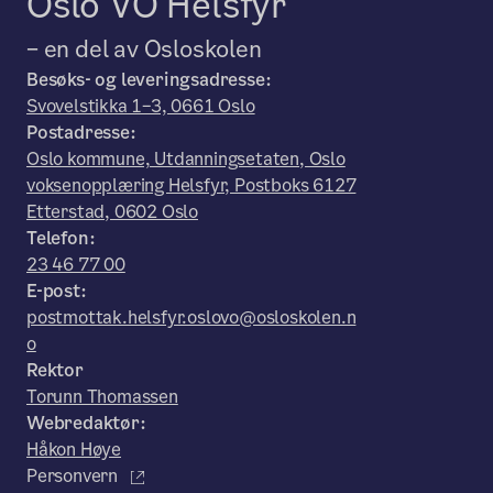
Oslo VO Helsfyr
– en del av Osloskolen
Besøks- og leveringsadresse:
Svovelstikka 1–3, 0661 Oslo
Postadresse:
Oslo kommune, Utdanningsetaten, Oslo
voksenopplæring Helsfyr, Postboks 6127
Etterstad, 0602 Oslo
Telefon:
23 46 77 00
E-post:
postmottak.helsfyr.oslovo@osloskolen.n
o
Rektor
Torunn Thomassen
Webredaktør:
Håkon Høye
Personvern