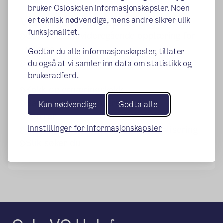
bruker Osloskolen informasjonskapsler. Noen
Videregående opplæring
er teknisk nødvendige, mens andre sikrer ulik
funksjonalitet.
Generelt om videregående opplæring for
voksne
Godtar du alle informasjonskapsler, tillater
Fagopplæring for minoritetsspråklige
du også at vi samler inn data om statistikk og
brukeradferd.
voksne
Kokk og ernæringskokk
Barne- og ungdomsarbeider
Kun nødvendige
Godta alle
Tømrer
Innstillinger for informasjonskapsler
Videregående skole - studiespesialisering
Slik søker du