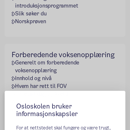
introduksjonsprogrammet
Slik søker du
Norskprøven
Forberedende voksenopplæring
Generelt om forberedende
voksenopplæring
Innhold og nivå
Hvem har rett til FOV
Timetall dag og kveld
Vurdering og eksamen
Osloskolen bruker
Slik søker du
informasjonskapsler
For at nettstedet skal fungere og være trygt,